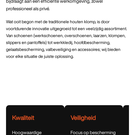
bijdraagt aan een efficiënte werkomgeving, zowel
professioneel als privé.
Wat ooit begon met de traditionele houten klomp, is door
voortdurende innovatie uitgegroeid tot een veelzijdig assortiment.
Van schoenen (werkschoenen, overschoenen, laarzen, klompen,
slippers en pantoffels) tot werkkledij, hoofdbescherming,
gelaatsbescherming, valbeveiliging en accessoires; wij bieden
voor elke situatie de juiste oplossing.
Kwaliteit
Veiligheid
C
Hoogwaardige
Focus op bescherming
Pr