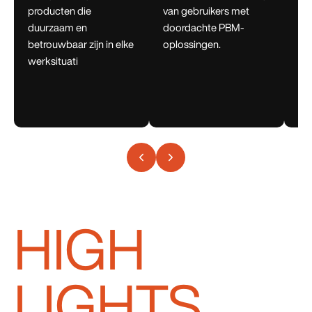
producten die
van gebruikers met
vo
duurzaam en
doordachte PBM-
en
betrouwbaar zijn in elke
oplossingen.
be
werksituati
zow
pri
HIGH
LIGHTS